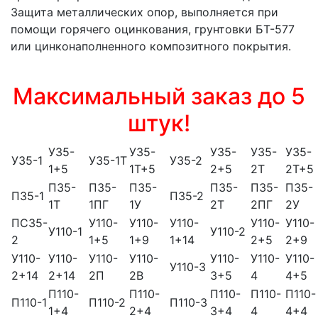
Защита металлических опор, выполняется при
помощи горячего оцинкования, грунтовки БТ-577
или цинконаполненного композитного покрытия.
Максимальный заказ до 5
штук!
У35-
У35-
У35-
У35-
У35-
У35-1
У35-1Т
У35-2
1+5
1Т+5
2+5
2Т
2Т+5
П35-
П35-
П35-
П35-
П35-
П35-
П35-1
П35-2
1Т
1ПГ
1У
2Т
2ПГ
2У
ПС35-
У110-
У110-
У110-
У110-
У110-
У110-1
У110-2
2
1+5
1+9
1+14
2+5
2+9
У110-
У110-
У110-
У110-
У110-
У110-
У110-
У110-3
2+14
2+14
2П
2В
3+5
4
4+5
П110-
П110-
П110-
П110-
П110-
П110-1
П110-2
П110-3
1+4
2+4
3+4
4
4+4