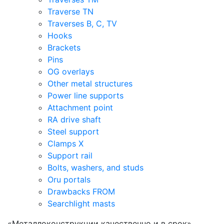
Traverse TN
Traverses B, C, TV
Hooks
Brackets
Pins
OG overlays
Other metal structures
Power line supports
Attachment point
RA drive shaft
Steel support
Clamps X
Support rail
Bolts, washers, and studs
Oru portals
Drawbacks FROM
Searchlight masts
«Металлоконструкции качественно и в срок»