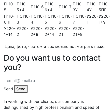
П110-
П110-
П110-
П110-
П110-
П110-
П110-6
П110-7
5
5+4
6+4
3У
4У
5ПГ
П110-
ПС110-
ПС110-
ПС110-
ПС110-
ПС110-
У220-
У220
6ПГ
3
4
5
6
7
1
1+9
У220-
У220-
У220-
У220-
У220-
У220-
1+14
2
2+9
2+14
2Т
2Т+9
Цена, фото, чертеж и вес можно посмотреть ниже.
Do you want us to contact
you?
Send
Send
In working with our clients, our company is
distinguished by high professionalism and speed of