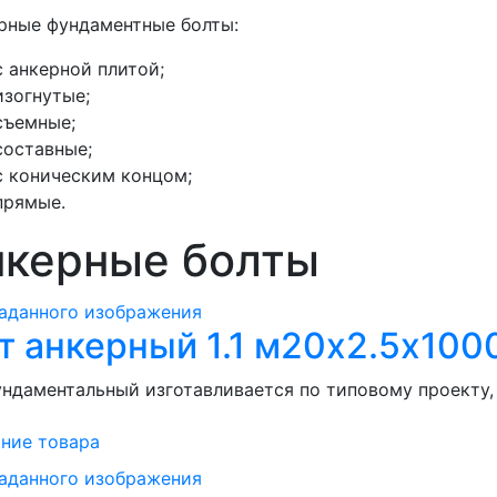
рные фундаментные болты:
с анкерной плитой;
изогнутые;
съемные;
составные;
с коническим концом;
прямые.
нкерные болты
т анкерный 1.1 м20х2.5х1000
ндаментальный изготавливается по типовому проекту, .
ние товара