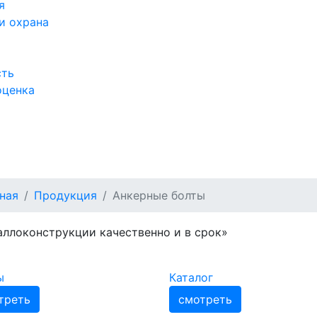
я
и охрана
сть
оценка
а
ная
Продукция
Анкерные болты
ллоконструкции качественно и в срок»
ы
Каталог
треть
смотреть