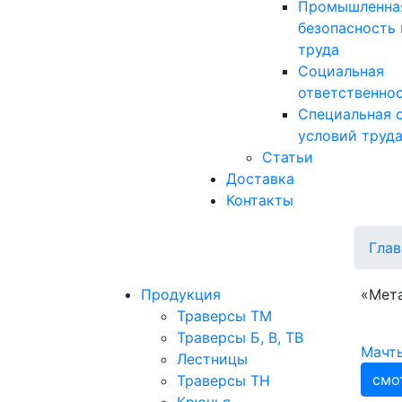
Промышленна
безопасность 
труда
Социальная
ответственно
Специальная 
условий труд
Статьи
Доставка
Контакты
Глав
Продукция
«Мета
Траверсы ТМ
Траверсы Б, В, ТВ
Мачт
Лестницы
смо
Траверсы ТН