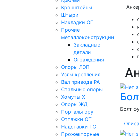
Крючья
Анке
Кронштейны
Штыри
Накладки ОГ
Прочие
металлоконструкции
Закладные
детали
Ограждения
Опоры ЛЭП
А
Узлы крепления
Вал привода РА
Стальные опоры
Бол
Хомуты Х
Опоры ЖД
Болт фу
Порталы ору
Оттяжки ОТ
Описа
Надставки ТС
Прожекторные