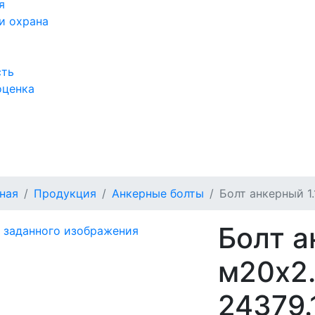
я
и охрана
сть
оценка
а
ная
Продукция
Анкерные болты
Болт анкерный 1.
Болт а
м20х2.
24379.