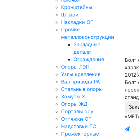
Кронштейны
Штыри
Накладки ОГ
Прочие
металлоконструкции
Закладные
детали
Ограждения
Болт 
Опоры ЛЭП
харак
Узлы крепления
2012(
Вал привода РА
Болт 
Стальные опоры
проек
Хомуты Х
станд
Опоры ЖД
Зак
Порталы ору
«МЕТ
Оттяжки ОТ
Надставки ТС
Прожекторные