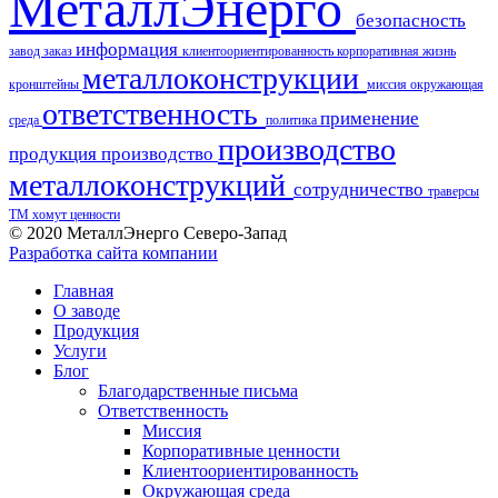
МеталлЭнерго
безопасность
информация
завод
заказ
клиентоориентированность
корпоративная жизнь
металлоконструкции
кронштейны
миссия
окружающая
ответственность
применение
среда
политика
производство
продукция
производство
металлоконструкций
сотрудничество
траверсы
ТМ
хомут
ценности
© 2020 МеталлЭнерго Северо-Запад
Разработка сайта компании
Главная
О заводе
Продукция
Услуги
Блог
Благодарственные письма
Ответственность
Миссия
Корпоративные ценности
Клиентоориентированность
Окружающая среда