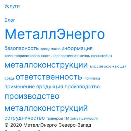
Услуги
Блог
МеталлЭнерго
безопасность
информация
завод
заказ
клиентоориентированность
корпоративная жизнь
кронштейны
металлоконструкции
миссия
окружающая
ответственность
среда
политика
применение
продукция
производство
производство
металлоконструкций
сотрудничество
траверсы ТМ
хомут
ценности
© 2020 МеталлЭнерго Северо-Запад