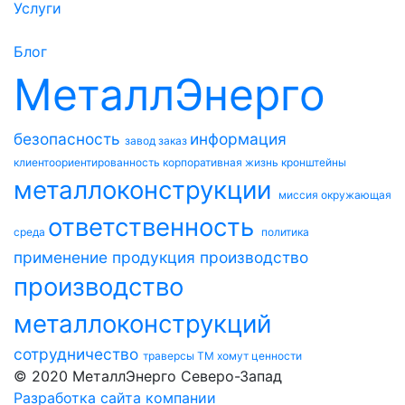
Услуги
Блог
МеталлЭнерго
безопасность
информация
завод
заказ
клиентоориентированность
корпоративная жизнь
кронштейны
металлоконструкции
миссия
окружающая
ответственность
среда
политика
применение
продукция
производство
производство
металлоконструкций
сотрудничество
траверсы ТМ
хомут
ценности
© 2020 МеталлЭнерго Северо-Запад
Разработка сайта компании