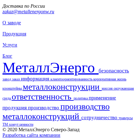
Доставка по России
zakaz@metallenergonw.ru
О заводе
Продукция
Услуги
Блог
МеталлЭнерго
безопасность
информация
завод
заказ
клиентоориентированность
корпоративная жизнь
металлоконструкции
кронштейны
миссия
окружающая
ответственность
применение
среда
политика
производство
продукция
производство
металлоконструкций
сотрудничество
траверсы
ТМ
хомут
ценности
© 2020 МеталлЭнерго Северо-Запад
Разработка сайта компании