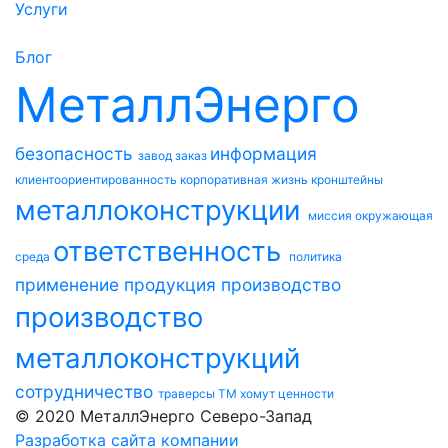
Услуги
Блог
МеталлЭнерго
безопасность
информация
завод
заказ
клиентоориентированность
корпоративная жизнь
кронштейны
металлоконструкции
миссия
окружающая
ответственность
среда
политика
применение
продукция
производство
производство
металлоконструкций
сотрудничество
траверсы ТМ
хомут
ценности
© 2020 МеталлЭнерго Северо-Запад
Разработка сайта компании