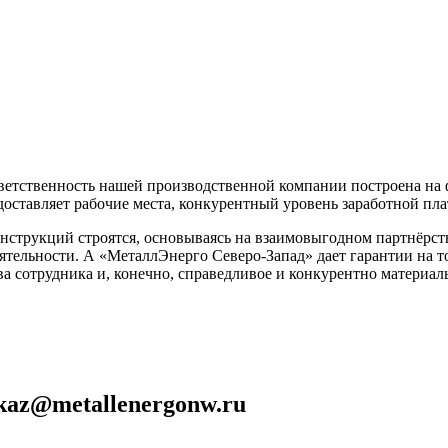
 ответственность нашей производственной компании построена н
оставляет рабочие места, конкурентный уровень заработной пла
струкций строятся, основываясь на взаимовыгодном партнёрстве
ятельности. А «МеталлЭнерго Северо-Запад» дает гарантии на то,
ва сотрудника и, конечно, справедливое и конкурентно материа
kaz@metallenergonw.ru