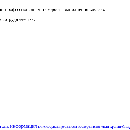
й профессионализм и скорость выполнения заказов.
х сотрудничества.
информация
д
заказ
клиентоориентированность
корпоративная жизнь
кронштейны