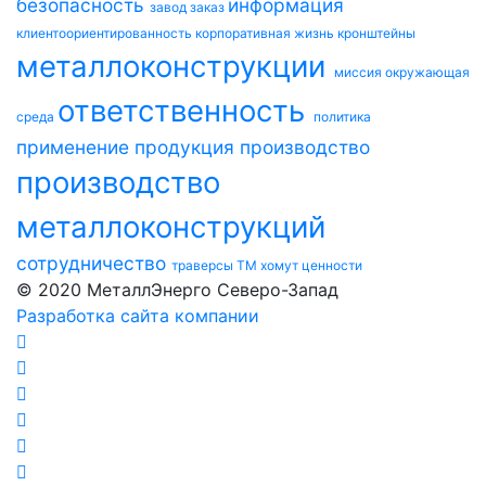
безопасность
информация
завод
заказ
клиентоориентированность
корпоративная жизнь
кронштейны
металлоконструкции
миссия
окружающая
ответственность
среда
политика
применение
продукция
производство
производство
металлоконструкций
сотрудничество
траверсы ТМ
хомут
ценности
© 2020 МеталлЭнерго Северо-Запад
Разработка сайта компании