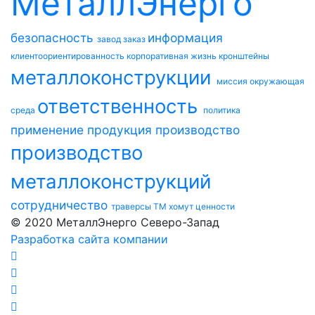
МеталлЭнерго
безопасность
информация
завод
заказ
клиентоориентированность
корпоративная жизнь
кронштейны
металлоконструкции
миссия
окружающая
ответственность
среда
политика
применение
продукция
производство
производство
металлоконструкций
сотрудничество
траверсы ТМ
хомут
ценности
© 2020 МеталлЭнерго Северо-Запад
Разработка сайта компании