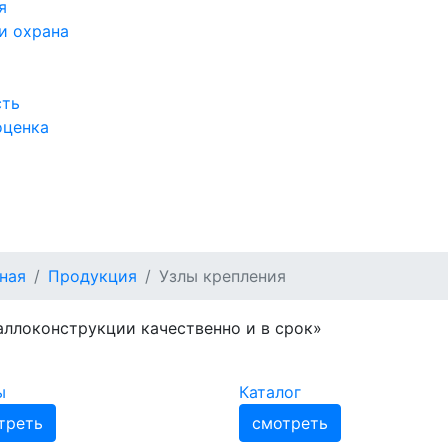
я
и охрана
сть
оценка
а
ная
Продукция
Узлы крепления
ллоконструкции качественно и в срок»
ы
Каталог
треть
смотреть