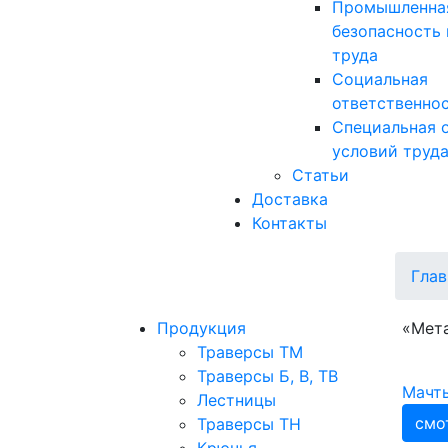
Промышленна
безопасность 
труда
Социальная
ответственно
Специальная 
условий труд
Статьи
Доставка
Контакты
Глав
Продукция
«Мета
Траверсы ТМ
Траверсы Б, В, ТВ
Мачт
Лестницы
смо
Траверсы ТН