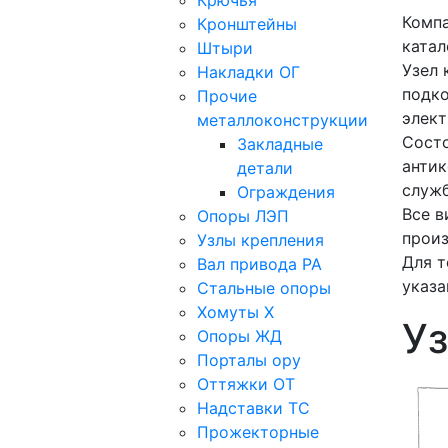
Крючья
Компа
Кронштейны
катал
Штыри
Узел
Накладки ОГ
подко
Прочие
элект
металлоконструкции
Состо
Закладные
анти
детали
служ
Ограждения
Все в
Опоры ЛЭП
произ
Узлы крепления
Для т
Вал привода РА
указа
Стальные опоры
Хомуты Х
У
Опоры ЖД
Порталы ору
Оттяжки ОТ
Надставки ТС
Прожекторные