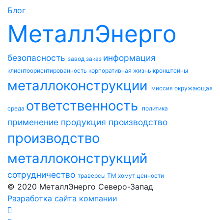
Блог
МеталлЭнерго
безопасность
информация
завод
заказ
клиентоориентированность
корпоративная жизнь
кронштейны
металлоконструкции
миссия
окружающая
ответственность
среда
политика
применение
продукция
производство
производство
металлоконструкций
сотрудничество
траверсы ТМ
хомут
ценности
© 2020 МеталлЭнерго Северо-Запад
Разработка сайта компании