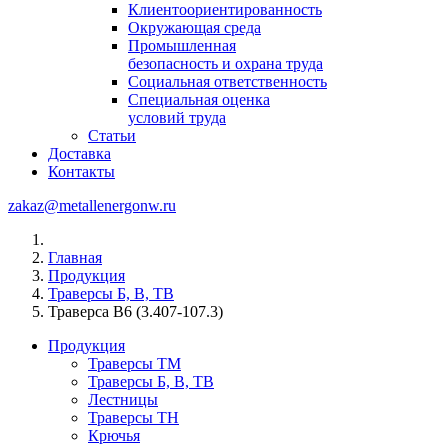
Клиентоориентированность
Окружающая среда
Промышленная
безопасность и охрана труда
Социальная ответственность
Специальная оценка
условий труда
Статьи
Доставка
Контакты
zakaz@metallenergonw.ru
Главная
Продукция
Траверсы Б, В, ТВ
Траверса В6 (3.407-107.3)
Продукция
Траверсы ТМ
Траверсы Б, В, ТВ
Лестницы
Траверсы ТН
Крючья