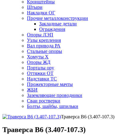
Кронштейны
Штыри
Накладки ОГ
Прочие металлоконструкции
Закладные детали
Ограждения
Опоры ЛЭП
Узлы крепления
Вал привода РА
Стальные опоры
Хомуты Х
Опоры ЖД
Порталы ору
Оттяжки ОТ
Надставки ТС
Прожекторные мачты
ЖБИ
Заземляющие проводники
Сваи ростверки
Болты, шайбы, шпильки
Траверса В6 (3.407-107.3)
Траверса В6 (3.407-107.3)