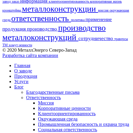
информация
завод
заказ
клиентоориентированность
корпоративная жизнь
металлоконструкции
кронштейны
миссия
окружающая
ответственность
применение
среда
политика
производство
продукция
производство
металлоконструкций
сотрудничество
траверсы
ТМ
хомут
ценности
© 2020 МеталлЭнерго Северо-Запад
Разработка сайта компании
Главная
О заводе
Продукция
Услуги
Блог
Благодарственные письма
Ответственность
Миссия
Корпоративные ценности
Клиентоориентированность
Окружающая среда
Промышленная безопасность и охрана труда
Социальная ответственность