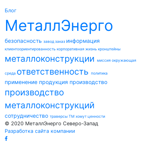
Блог
МеталлЭнерго
безопасность
информация
завод
заказ
клиентоориентированность
корпоративная жизнь
кронштейны
металлоконструкции
миссия
окружающая
ответственность
среда
политика
применение
продукция
производство
производство
металлоконструкций
сотрудничество
траверсы ТМ
хомут
ценности
© 2020 МеталлЭнерго Северо-Запад
Разработка сайта компании