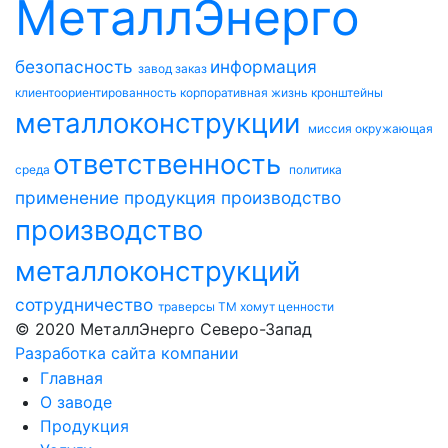
МеталлЭнерго
безопасность
информация
завод
заказ
клиентоориентированность
корпоративная жизнь
кронштейны
металлоконструкции
миссия
окружающая
ответственность
среда
политика
применение
продукция
производство
производство
металлоконструкций
сотрудничество
траверсы ТМ
хомут
ценности
© 2020 МеталлЭнерго Северо-Запад
Разработка сайта компании
Главная
О заводе
Продукция