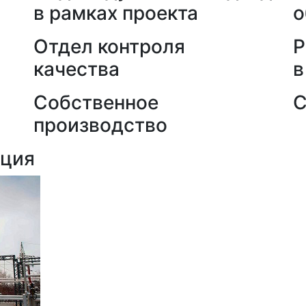
в рамках проекта
о
Отдел контроля
Р
качества
в
Собственное
С
производство
кция