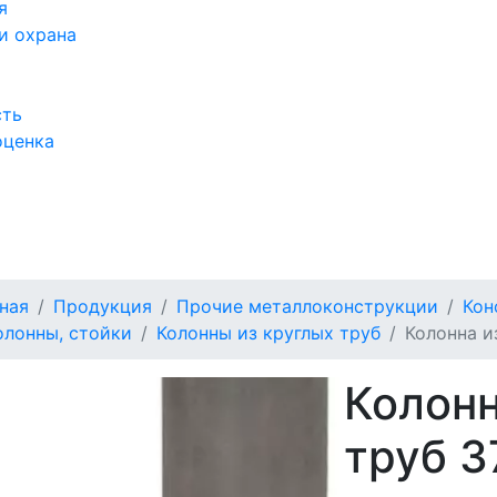
я
и охрана
сть
оценка
а
ная
Продукция
Прочие металлоконструкции
Кон
олонны, стойки
Колонны из круглых труб
Колонна и
Колонн
труб 3