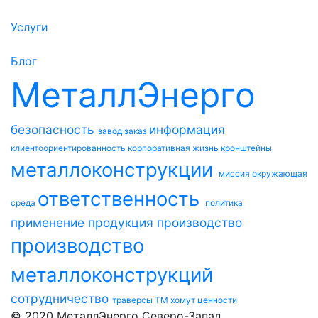
Услуги
Блог
МеталлЭнерго
безопасность
информация
завод
заказ
клиентоориентированность
корпоративная жизнь
кронштейны
металлоконструкции
миссия
окружающая
ответственность
среда
политика
применение
продукция
производство
производство
металлоконструкций
сотрудничество
траверсы ТМ
хомут
ценности
© 2020 МеталлЭнерго Северо-Запад