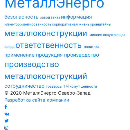
МеталлЭнерго
безопасность
информация
завод
заказ
клиентоориентированность
корпоративная жизнь
кронштейны
металлоконструкции
миссия
окружающая
ответственность
среда
политика
применение
продукция
производство
производство
металлоконструкций
сотрудничество
траверсы ТМ
хомут
ценности
© 2020 МеталлЭнерго Северо-Запад
Разработка сайта компании