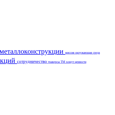
металлоконструкции
миссия
окружающая среда
укций
сотрудничество
траверсы ТМ
хомут
ценности