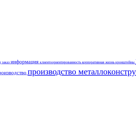
информация
д
заказ
клиентоориентированность
корпоративная жизнь
кронштейны
производство металлоконстр
роизводство