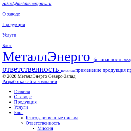
zakaz@metallenergonw.ru
О заводе
Продукция
Услуги
Блог
МеталлЭнерго
безопасность
заво
ответственность
применение
продукция
п
политика
© 2020 МеталлЭнерго Северо-Запад
Разработка сайта компании
Главная
О заводе
Продукция
Услуги
Блог
Благодарственные письма
Ответственность
Миссия