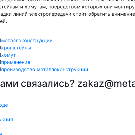
тейнам и хомутам, посредством которых они монтируе
адки линий электропередачи стоит обратить внимани
ей.
металлоконструкции
кронштейны
хомут
применение
производство металлоконструкций
вами связались? zakaz@meta
оде
укция
и