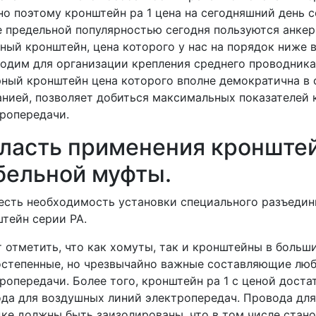
о поэтому кронштейн ра 1 цена на сегодняшний день 
 предельной популярностью сегодня пользуются анкер
ный кронштейн, цена которого у нас на порядок ниже 
одим для организации крепления среднего проводник
ный кронштейн цена которого вполне демократична в 
нией, позволяет добиться максимальных показателей 
ропередачи.
ласть применения кронште
бельной муфты.
есть необходимость установки специального разъедин
тейн серии РА.
 отметить, что как хомуты, так и кронштейны в больш
степенные, но чрезвычайно важные составляющие лю
ропередачи. Более того, кронштейн ра 1 с ценой дост
да для воздушных линий электропередач. Провода для
ке должны быть заизолированы, что в том числе стан