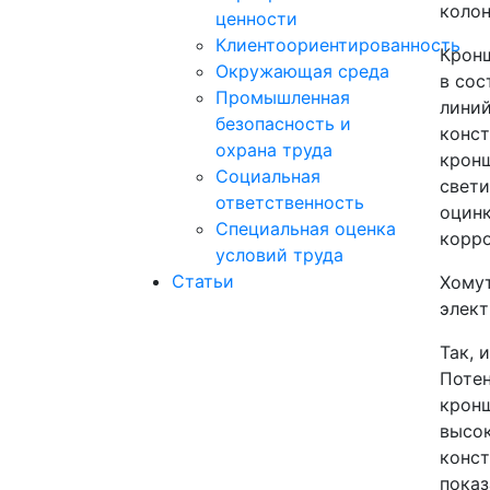
колон
ценности
Клиентоориентированность
Кронш
Окружающая среда
в сос
Промышленная
линий
безопасность и
конст
охрана труда
кронш
Социальная
свети
ответственность
оцинк
Специальная оценка
корро
условий труда
Статьи
Хомут
элект
Так, 
Потен
кронш
высок
конст
показ