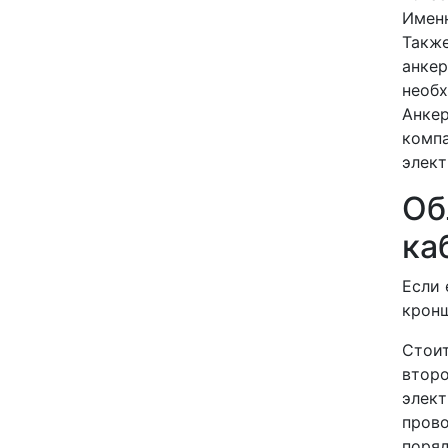
Именн
Также
анкер
необх
Анкер
компа
элект
Об
ка
Если 
кронш
Стоит
второ
элект
прово
поряд