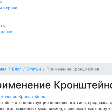
я
и охрана
сть
оценка
а
ная
Блог
Статьи
Применение Кронштейнов
рименение Кронштейн
тейн – это конструкция консольного типа, предназнач
онентов машинных механизмов, всевозможных сооруже