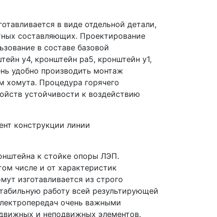
отавливается в виде отдельной детали,
тных составляющих. Проектирование
ьзование в составе базовой
ейн у4, кронштейн ра5, кронштейн у1,
ень удобно производить монтаж
м хомута. Процедура горячего
войств устойчивости к воздействию
ент конструкции линии
онштейна к стойке опоры ЛЭП.
том числе и от характеристик
омут изготавливается из строго
стабильную работу всей результирующей
электропередач очень важными
движных и неподвижных элементов.