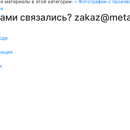
е материалы в этой категории:
« Фотографии с произв
рх
вами связались? zakaz@meta
оде
укция
и