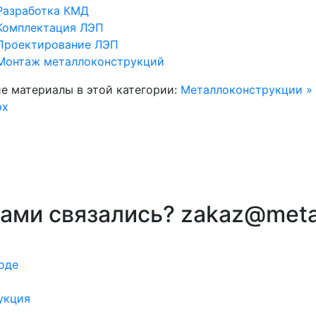
Разработка КМД
Комплектация ЛЭП
Проектирование ЛЭП
Монтаж металлоконструкций
е материалы в этой категории:
Металлоконструкции »
рх
вами связались? zakaz@meta
оде
укция