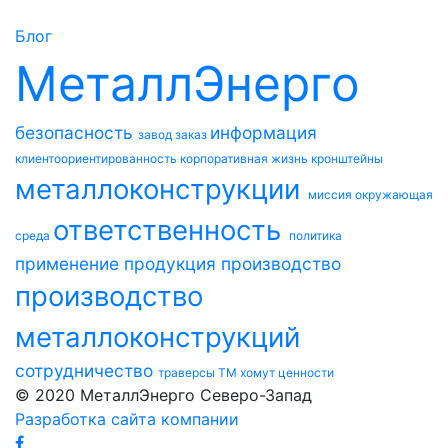
Блог
МеталлЭнерго
безопасность
информация
завод
заказ
клиентоориентированность
корпоративная жизнь
кронштейны
металлоконструкции
миссия
окружающая
ответственность
среда
политика
применение
продукция
производство
производство
металлоконструкций
сотрудничество
траверсы ТМ
хомут
ценности
© 2020 МеталлЭнерго Северо-Запад
Разработка сайта компании