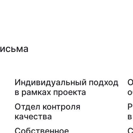
письма
а
Индивидуальный подход
О
в рамках проекта
о
Отдел контроля
Р
качества
в
Собственное
С