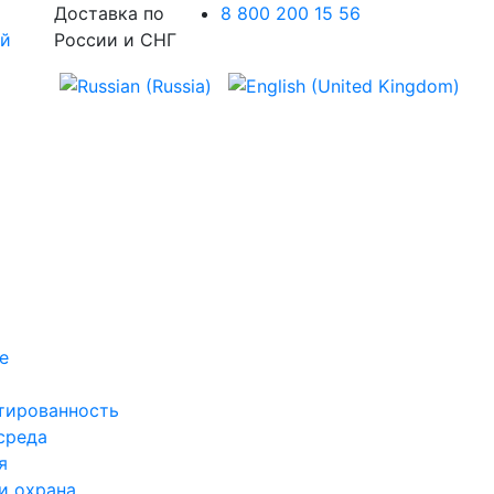
Доставка по
8 800 200 15 56
России и СНГ
е
тированность
среда
я
и охрана