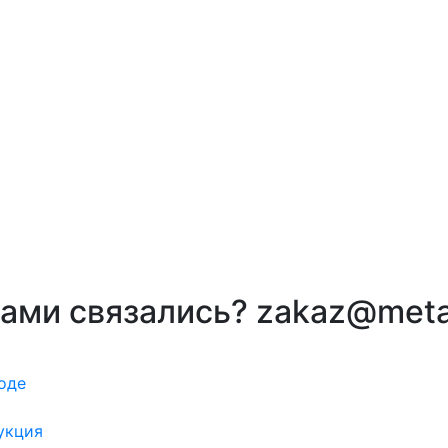
вами связались? zakaz@meta
оде
укция