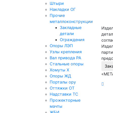
Штыри
Накладки ОГ
Прочие
металлоконструкции
Закладные
Издел
детали
детал
Ограждения
согла
Опоры ЛЭП
Издел
Узлы крепления
парти
Вал привода РА
предс
Стальные опоры
Зак
Хомуты Х
«МЕТ
Опоры ЖД
Порталы ору
Оттяжки ОТ
Надставки ТС
Прожекторные
мачты
ЖБИ