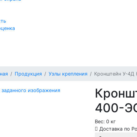
сть
оценка
а
ная
Продукция
Узлы крепления
Кронштейн У-4Д 
Кроншт
400-Э
Вес:
0 кг
Доставка по Р