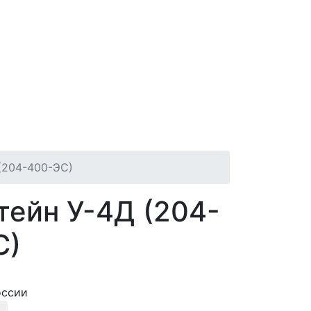
(204-400-ЭС)
ейн У-4Д (204-
С)
оссии