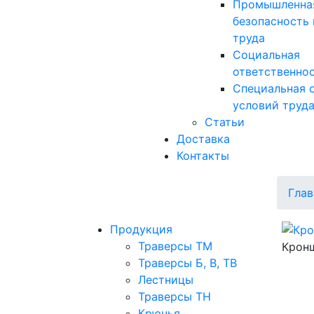
Промышленна
безопасность 
труда
Социальная
ответственно
Специальная 
условий труд
Статьи
Доставка
Контакты
Глав
Продукция
Траверсы ТМ
Кронш
Траверсы Б, В, ТВ
Лестницы
Траверсы ТН
Крючья