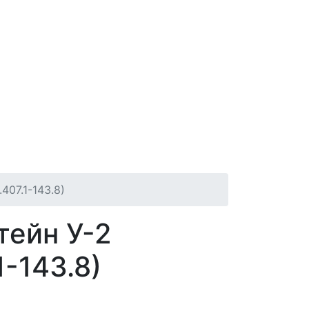
407.1-143.8)
тейн У-2
1-143.8)