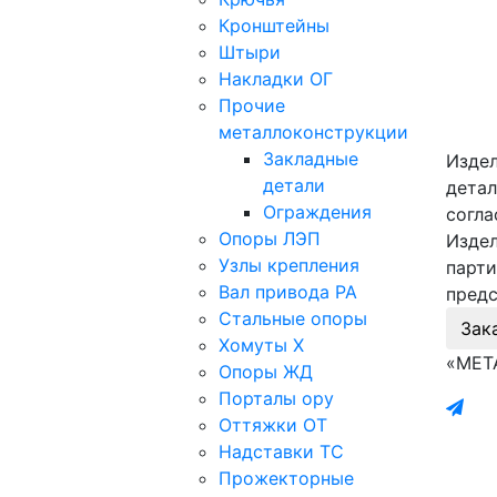
Кронштейны
Штыри
Накладки ОГ
Прочие
металлоконструкции
Закладные
Издел
детали
детал
Ограждения
согла
Опоры ЛЭП
Издел
Узлы крепления
парти
Вал привода РА
предс
Стальные опоры
Зак
Хомуты Х
«МЕТ
Опоры ЖД
Порталы ору
Оттяжки ОТ
Надставки ТС
Прожекторные