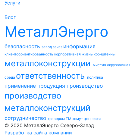
Услуги
Блог
МеталлЭнерго
безопасность
информация
завод
заказ
клиентоориентированность
корпоративная жизнь
кронштейны
металлоконструкции
миссия
окружающая
ответственность
среда
политика
применение
продукция
производство
производство
металлоконструкций
сотрудничество
траверсы ТМ
хомут
ценности
© 2020 МеталлЭнерго Северо-Запад
Разработка сайта компании