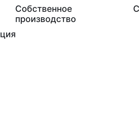
Собственное
С
производство
кция