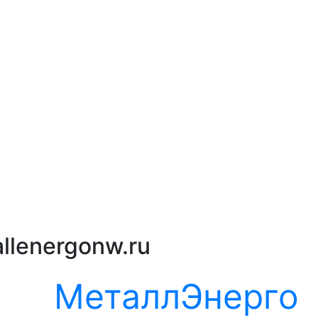
llenergonw.ru
МеталлЭнерго