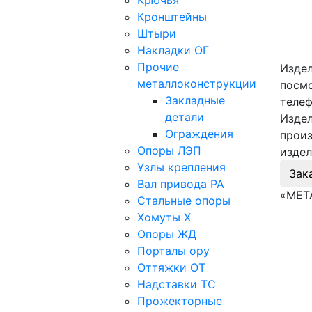
Крючья
Кронштейны
Штыри
Накладки ОГ
Прочие
Издел
металлоконструкции
посмо
Закладные
телеф
детали
Издел
Ограждения
произ
Опоры ЛЭП
издел
Узлы крепления
Зак
Вал привода РА
«МЕТ
Стальные опоры
Хомуты Х
Опоры ЖД
Порталы ору
Оттяжки ОТ
Надставки ТС
Прожекторные