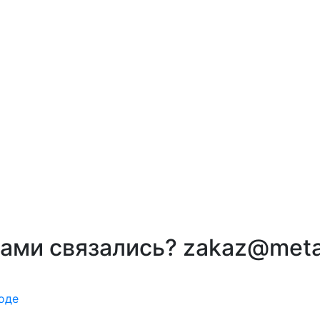
вами связались? zakaz@meta
оде