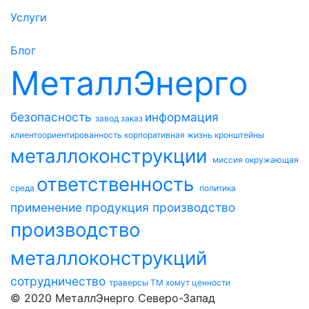
Услуги
Блог
МеталлЭнерго
безопасность
информация
завод
заказ
клиентоориентированность
корпоративная жизнь
кронштейны
металлоконструкции
миссия
окружающая
ответственность
среда
политика
применение
продукция
производство
производство
металлоконструкций
сотрудничество
траверсы ТМ
хомут
ценности
© 2020 МеталлЭнерго Северо-Запад