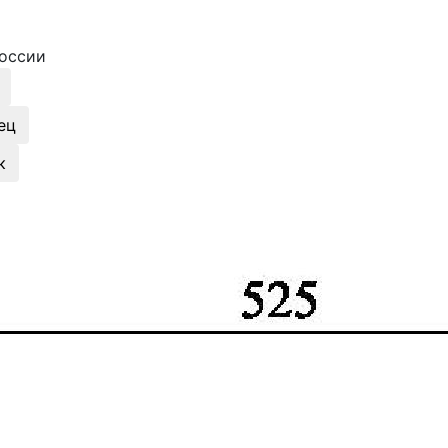
оссии
ец
к