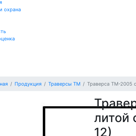
я
и охрана
сть
оценка
а
ная
Продукция
Траверсы ТМ
Траверса ТМ-2005 с
Траве
литой 
12)