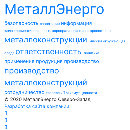
МеталлЭнерго
безопасность
информация
завод
заказ
клиентоориентированность
корпоративная жизнь
кронштейны
металлоконструкции
миссия
окружающая
ответственность
среда
политика
применение
продукция
производство
производство
металлоконструкций
сотрудничество
траверсы ТМ
хомут
ценности
© 2020 МеталлЭнерго Северо-Запад
Разработка сайта компании