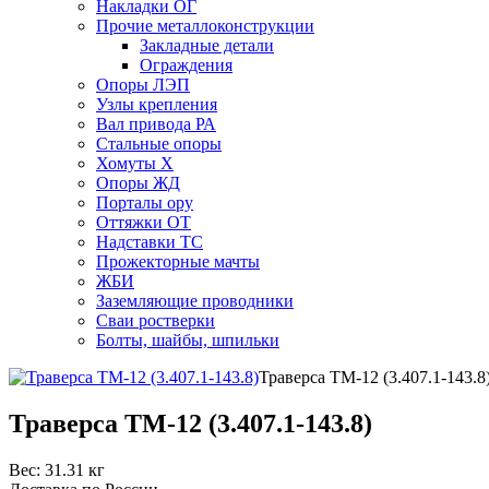
Накладки ОГ
Прочие металлоконструкции
Закладные детали
Ограждения
Опоры ЛЭП
Узлы крепления
Вал привода РА
Стальные опоры
Хомуты Х
Опоры ЖД
Порталы ору
Оттяжки ОТ
Надставки ТС
Прожекторные мачты
ЖБИ
Заземляющие проводники
Сваи ростверки
Болты, шайбы, шпильки
Траверса ТМ-12 (3.407.1-143.8
Траверса ТМ-12 (3.407.1-143.8)
Вес:
31.31 кг