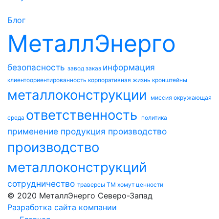
Блог
МеталлЭнерго
безопасность
информация
завод
заказ
клиентоориентированность
корпоративная жизнь
кронштейны
металлоконструкции
миссия
окружающая
ответственность
среда
политика
применение
продукция
производство
производство
металлоконструкций
сотрудничество
траверсы ТМ
хомут
ценности
© 2020 МеталлЭнерго Северо-Запад
Разработка сайта компании