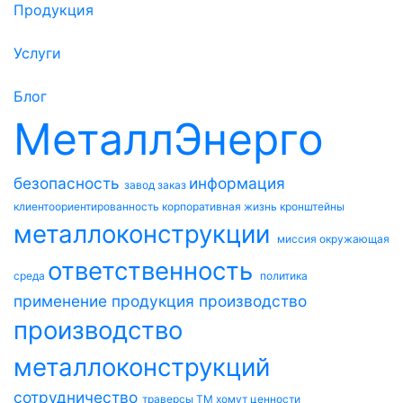
Продукция
Услуги
Блог
МеталлЭнерго
безопасность
информация
завод
заказ
клиентоориентированность
корпоративная жизнь
кронштейны
металлоконструкции
миссия
окружающая
ответственность
среда
политика
применение
продукция
производство
производство
металлоконструкций
сотрудничество
траверсы ТМ
хомут
ценности