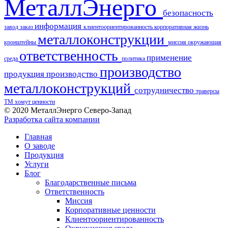
МеталлЭнерго
безопасность
информация
завод
заказ
клиентоориентированность
корпоративная жизнь
металлоконструкции
кронштейны
миссия
окружающая
ответственность
применение
среда
политика
производство
продукция
производство
металлоконструкций
сотрудничество
траверсы
ТМ
хомут
ценности
© 2020 МеталлЭнерго Северо-Запад
Разработка сайта компании
Главная
О заводе
Продукция
Услуги
Блог
Благодарственные письма
Ответственность
Миссия
Корпоративные ценности
Клиентоориентированность