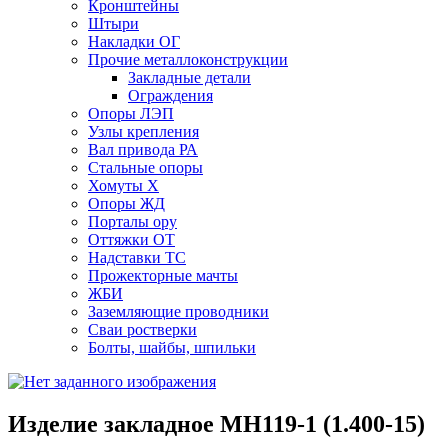
Кронштейны
Штыри
Накладки ОГ
Прочие металлоконструкции
Закладные детали
Ограждения
Опоры ЛЭП
Узлы крепления
Вал привода РА
Стальные опоры
Хомуты Х
Опоры ЖД
Порталы ору
Оттяжки ОТ
Надставки ТС
Прожекторные мачты
ЖБИ
Заземляющие проводники
Сваи ростверки
Болты, шайбы, шпильки
Изделие закладное МН119-1 (1.400-15)