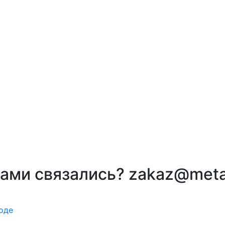
вами связались? zakaz@meta
оде