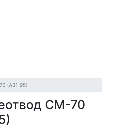
0 (А31-95)
еотвод СМ-70
5)