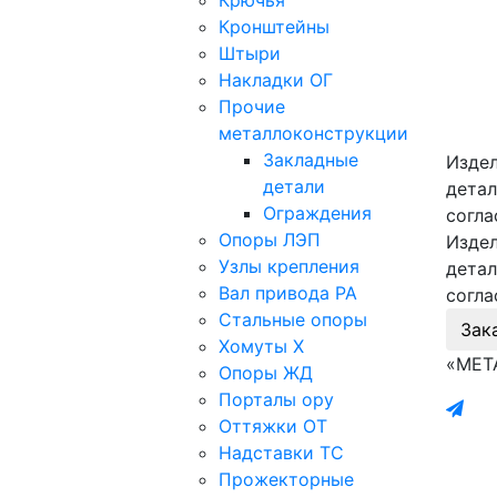
Крючья
Кронштейны
Штыри
Накладки ОГ
Прочие
металлоконструкции
Закладные
Издел
детали
детал
Ограждения
согла
Опоры ЛЭП
Издел
Узлы крепления
детал
Вал привода РА
согла
Стальные опоры
Зак
Хомуты Х
«МЕТ
Опоры ЖД
Порталы ору
Оттяжки ОТ
Надставки ТС
Прожекторные