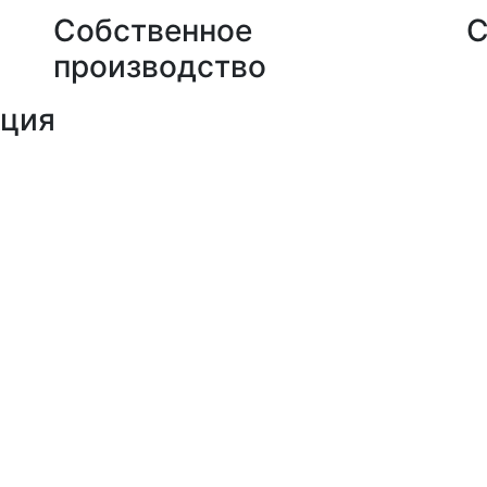
Собственное
С
производство
кция