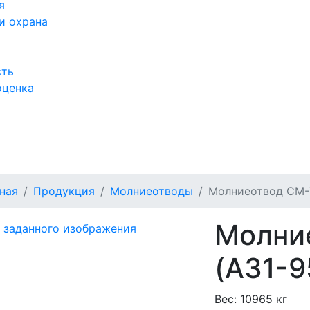
я
и охрана
сть
оценка
а
ная
Продукция
Молниеотводы
Молниеотвод СМ-7
Молни
(А31-9
Вес:
10965 кг