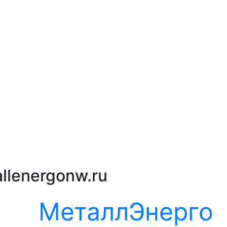
llenergonw.ru
МеталлЭнерго