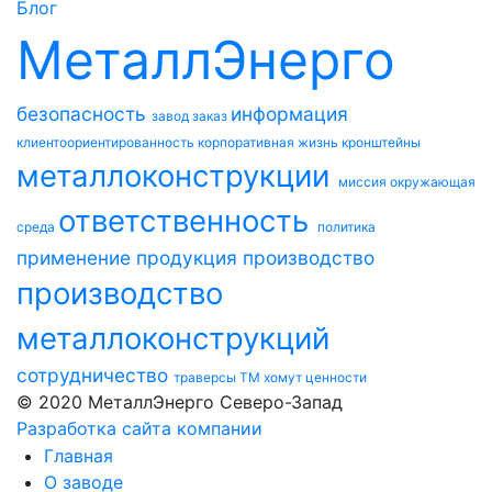
Блог
МеталлЭнерго
безопасность
информация
завод
заказ
клиентоориентированность
корпоративная жизнь
кронштейны
металлоконструкции
миссия
окружающая
ответственность
среда
политика
применение
продукция
производство
производство
металлоконструкций
сотрудничество
траверсы ТМ
хомут
ценности
© 2020 МеталлЭнерго Северо-Запад
Разработка сайта компании
Главная
О заводе