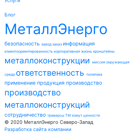
Услуги
Блог
МеталлЭнерго
безопасность
информация
завод
заказ
клиентоориентированность
корпоративная жизнь
кронштейны
металлоконструкции
миссия
окружающая
ответственность
среда
политика
применение
продукция
производство
производство
металлоконструкций
сотрудничество
траверсы ТМ
хомут
ценности
© 2020 МеталлЭнерго Северо-Запад
Разработка сайта компании