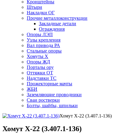
Кронштейны
Штыри
Накладки ОГ
Прочие металлоконструкции
Закладные детали
Ограждения
Опоры ЛЭП
Узлы крепления
Вал привода РА
Стальные опоры
Хомуты Х
Опоры ЖД
Порталы ору
Оттяжки ОТ
Надставки ТС
Прожекторные мачты
ЖБИ
Заземляющие проводники
Сваи ростверки
Болты, шайбы, шпильки
Хомут Х-22 (3.407.1-136)
Хомут Х-22 (3.407.1-136)