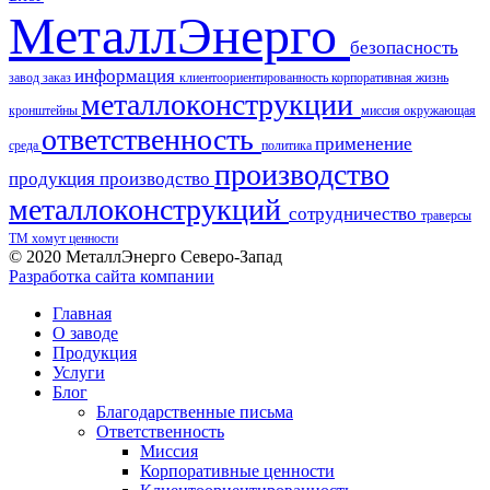
МеталлЭнерго
безопасность
информация
завод
заказ
клиентоориентированность
корпоративная жизнь
металлоконструкции
кронштейны
миссия
окружающая
ответственность
применение
среда
политика
производство
продукция
производство
металлоконструкций
сотрудничество
траверсы
ТМ
хомут
ценности
© 2020 МеталлЭнерго Северо-Запад
Разработка сайта компании
Главная
О заводе
Продукция
Услуги
Блог
Благодарственные письма
Ответственность
Миссия
Корпоративные ценности