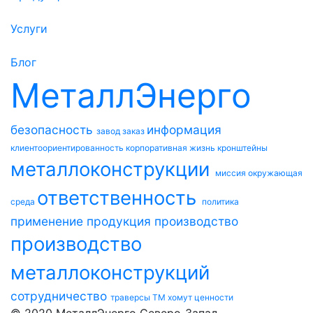
Услуги
Блог
МеталлЭнерго
безопасность
информация
завод
заказ
клиентоориентированность
корпоративная жизнь
кронштейны
металлоконструкции
миссия
окружающая
ответственность
среда
политика
применение
продукция
производство
производство
металлоконструкций
сотрудничество
траверсы ТМ
хомут
ценности
© 2020 МеталлЭнерго Северо-Запад