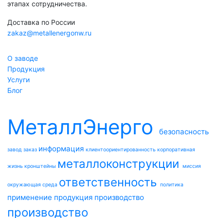
этапах сотрудничества.
Доставка по России
zakaz@metallenergonw.ru
О заводе
Продукция
Услуги
Блог
МеталлЭнерго
безопасность
информация
завод
заказ
клиентоориентированность
корпоративная
металлоконструкции
жизнь
кронштейны
миссия
ответственность
окружающая среда
политика
применение
продукция
производство
производство