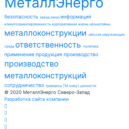
МеталлЭнерго
безопасность
информация
завод
заказ
клиентоориентированность
корпоративная жизнь
кронштейны
металлоконструкции
миссия
окружающая
ответственность
среда
политика
применение
продукция
производство
производство
металлоконструкций
сотрудничество
траверсы ТМ
хомут
ценности
© 2020 МеталлЭнерго Северо-Запад
Разработка сайта компании