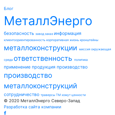
Блог
МеталлЭнерго
безопасность
информация
завод
заказ
клиентоориентированность
корпоративная жизнь
кронштейны
металлоконструкции
миссия
окружающая
ответственность
среда
политика
применение
продукция
производство
производство
металлоконструкций
сотрудничество
траверсы ТМ
хомут
ценности
© 2020 МеталлЭнерго Северо-Запад
Разработка сайта компании