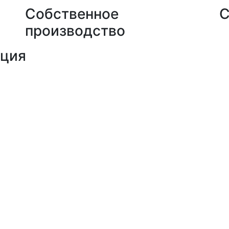
Собственное
С
производство
кция