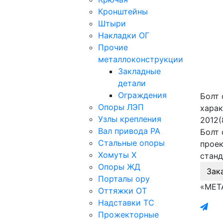
Кронштейны
Штыри
Накладки ОГ
Прочие
металлоконструкции
Закладные
детали
Ограждения
Болт 
Опоры ЛЭП
харак
Узлы крепления
2012(
Вал привода РА
Болт 
Стальные опоры
проек
Хомуты Х
станд
Опоры ЖД
Зак
Порталы ору
«МЕТ
Оттяжки ОТ
Надставки ТС
Прожекторные