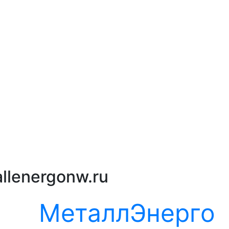
llenergonw.ru
МеталлЭнерго