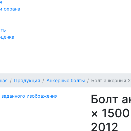
я
и охрана
сть
оценка
а
ная
Продукция
Анкерные болты
Болт анкерный 2.
Болт а
× 1500
2012