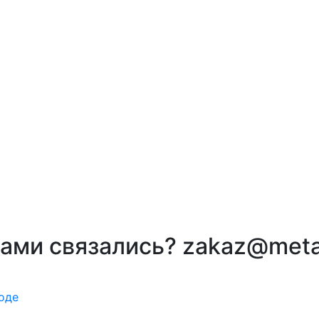
вами связались? zakaz@meta
оде