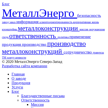
Блог
МеталлЭнерго
безопасность
информация
завод
заказ
клиентоориентированность
корпоративная жизнь
металлоконструкции
кронштейны
миссия
окружающая
ответственность
применение
среда
политика
производство
продукция
производство
металлоконструкций
сотрудничество
траверсы
ТМ
хомут
ценности
© 2020 МеталлЭнерго Северо-Запад
Разработка сайта компании
Главная
О заводе
Продукция
Услуги
Блог
Благодарственные письма
Ответственность
Миссия