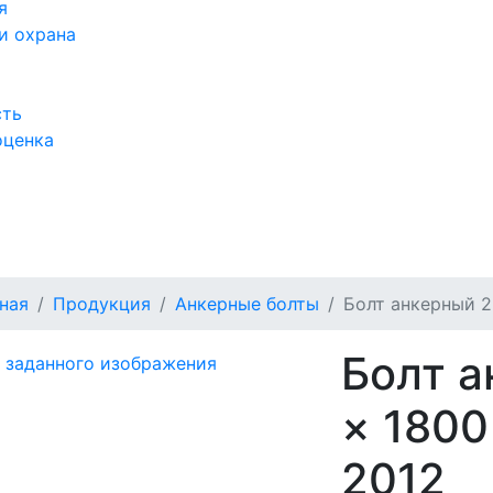
я
и охрана
сть
оценка
а
ная
Продукция
Анкерные болты
Болт анкерный 2.
Болт а
× 1800
2012