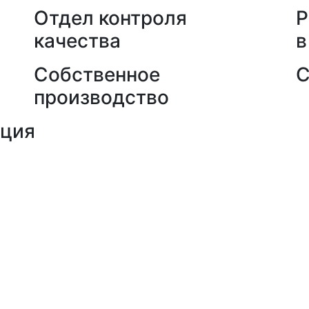
Отдел контроля
Р
качества
в
Собственное
С
производство
кция