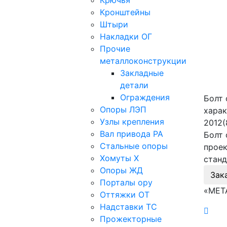
Крючья
Кронштейны
Штыри
Накладки ОГ
Прочие
металлоконструкции
Закладные
детали
Ограждения
Болт 
Опоры ЛЭП
харак
Узлы крепления
2012(
Вал привода РА
Болт 
Стальные опоры
проек
Хомуты Х
станд
Опоры ЖД
Зак
Порталы ору
«МЕТ
Оттяжки ОТ
Надставки ТС
Прожекторные