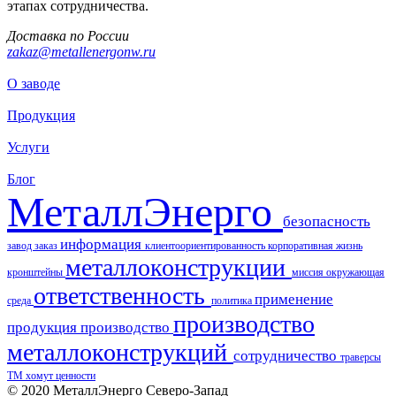
этапах сотрудничества.
Доставка по России
zakaz@metallenergonw.ru
О заводе
Продукция
Услуги
Блог
МеталлЭнерго
безопасность
информация
завод
заказ
клиентоориентированность
корпоративная жизнь
металлоконструкции
кронштейны
миссия
окружающая
ответственность
применение
среда
политика
производство
продукция
производство
металлоконструкций
сотрудничество
траверсы
ТМ
хомут
ценности
© 2020 МеталлЭнерго Северо-Запад