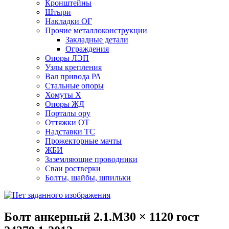
Кронштейны
Штыри
Накладки ОГ
Прочие металлоконструкции
Закладные детали
Ограждения
Опоры ЛЭП
Узлы крепления
Вал привода РА
Стальные опоры
Хомуты Х
Опоры ЖД
Порталы ору
Оттяжки ОТ
Надставки ТС
Прожекторные мачты
ЖБИ
Заземляющие проводники
Сваи ростверки
Болты, шайбы, шпильки
Болт анкерный 2.1.М30 × 1120 гост