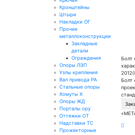
Крючья
Кронштейны
Штыри
Накладки ОГ
Прочие
металлоконструкции
Закладные
детали
Ограждения
Болт 
Опоры ЛЭП
харак
Узлы крепления
2012(
Вал привода РА
Болт 
Стальные опоры
проек
Хомуты Х
станд
Опоры ЖД
Зак
Порталы ору
«МЕТ
Оттяжки ОТ
Надставки ТС
Прожекторные