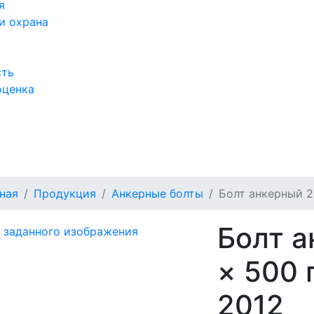
я
и охрана
сть
оценка
а
ная
Продукция
Анкерные болты
Болт анкерный 2.
Болт а
× 500 
2012