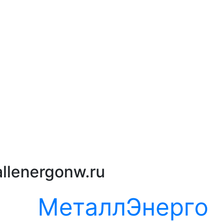
llenergonw.ru
МеталлЭнерго