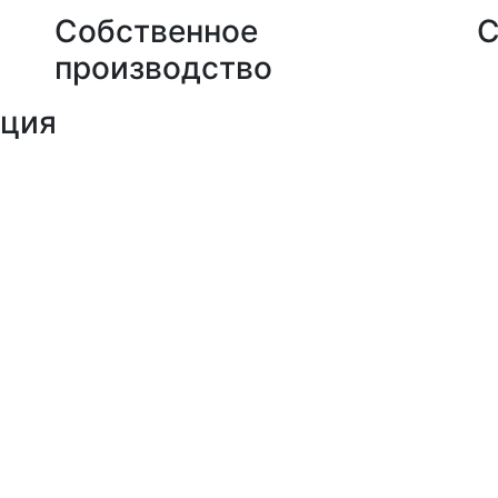
Собственное
С
производство
кция