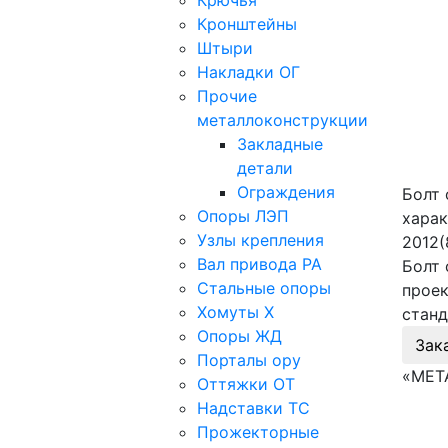
Крючья
Кронштейны
Штыри
Накладки ОГ
Прочие
металлоконструкции
Закладные
детали
Ограждения
Болт 
Опоры ЛЭП
харак
Узлы крепления
2012(
Вал привода РА
Болт 
Стальные опоры
проек
Хомуты Х
станд
Опоры ЖД
Зак
Порталы ору
«МЕТ
Оттяжки ОТ
Надставки ТС
Прожекторные