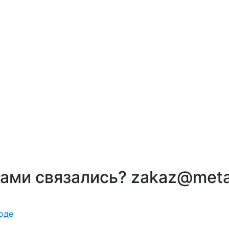
вами связались? zakaz@meta
оде