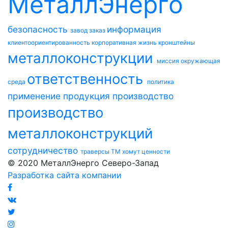
МеталлЭнерго
безопасность
информация
завод
заказ
клиентоориентированность
корпоративная жизнь
кронштейны
металлоконструкции
миссия
окружающая
ответственность
среда
политика
применение
продукция
производство
производство
металлоконструкций
сотрудничество
траверсы ТМ
хомут
ценности
© 2020 МеталлЭнерго Северо-Запад
Разработка сайта компании